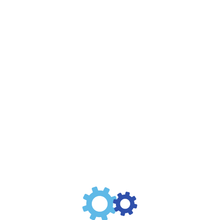
seguridad mas robustas
Nos especializamos en diseñar y desarrollar soluciones
de automatización industrial que se adaptan
perfectamente a las necesidades de cada cliente