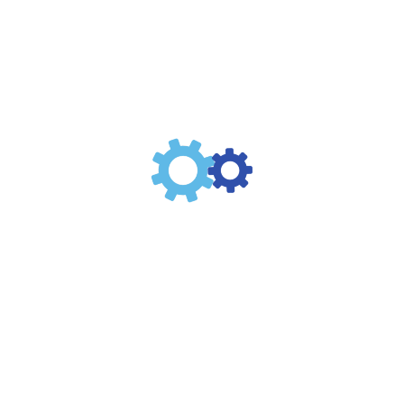
Unidades de Mantenimiento – FRL
Válvula Estranguladora con Check
Unidireccional